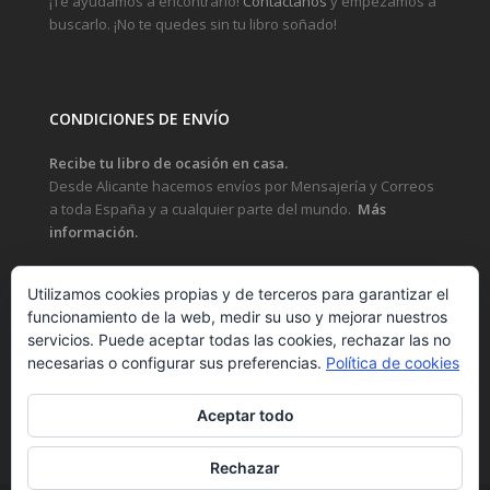
¡Te ayudamos a encontrarlo!
Contáctanos
y empezamos a
buscarlo. ¡No te quedes sin tu libro soñado!
CONDICIONES DE ENVÍO
Recibe tu libro de ocasión en casa.
Desde Alicante hacemos envíos por Mensajería y Correos
a toda España y a cualquier parte del mundo.
Más
información.
Utilizamos cookies propias y de terceros para garantizar el
funcionamiento de la web, medir su uso y mejorar nuestros
LEGAL
servicios. Puede aceptar todas las cookies, rechazar las no
necesarias o configurar sus preferencias.
Política de cookies
POLÍTICA DE PRIVACIDAD Y PROTECCIÓN DE DATOS
Aceptar todo
POLÍTICA DE COOKIES
Rechazar