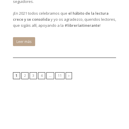
seguidores.
¡En 2021 todos celebramos que
el hábito de la lectura
crece y se consolida
y yo os agradezco, queridos lectores,
que sigáis allí, apoyando a la
#libreríaitinerante
!
Leer más
1
2
3
4
…
11
Siguiente