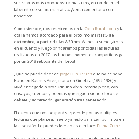
sus relatos más conocidos: Emma Zums, entrando en el
laberinto de su fina narrativa. ¡Ven a comentarlo con
nosotros!
Como siempre, nos reuniremos en la
Casa Rural Jijona
y la
cita la hemos acordado para el
próximo martes 5 de
diciembre, a partir de las 8:30 pm
. Vamos a sumergirnos
en el cuento y luego brindaremos por todas las lecturas
realizadas en 2017, los buenos momentos compartidos ¡y
por un 2018 rebosante de libros
!
¿Qué se puede decir de
Jorge Luis Borges
que no se sepa?
Nació en Buenos Aires, murió en Ginebra (1899-1986) y
vivió entregado a producir una obra literaria plena, con
ensayos, cuentos y poemas que siguen siendo foco de
debate y admiración, generación tras generación.
El cuento que nos ocupará sorprende por las múltiples
lecturas que plantea. Tráelo ya leído para zambullirnos en
la discusión. Lo puedes leer en este enlace:
Emma Zumz
.
Si no puedes acompañarnos personalmente en nuestro