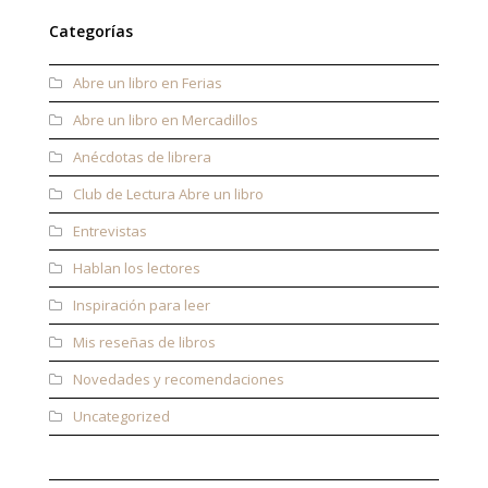
Categorías
Abre un libro en Ferias
Abre un libro en Mercadillos
Anécdotas de librera
Club de Lectura Abre un libro
Entrevistas
Hablan los lectores
Inspiración para leer
Mis reseñas de libros
Novedades y recomendaciones
Uncategorized