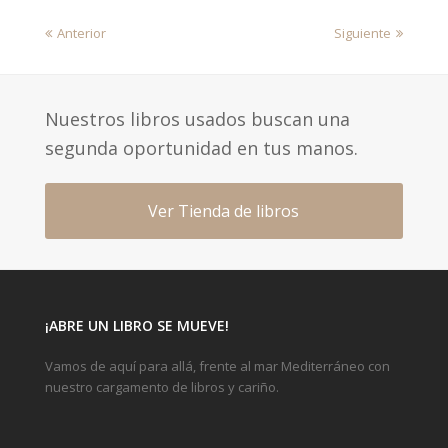
previous
next
Anterior
Siguiente
post:
post:
Nuestros libros usados buscan una
segunda oportunidad en tus manos.
Ver Tienda de libros
¡ABRE UN LIBRO SE MUEVE!
Vamos de aquí para allá, frente al mar Mediterráneo con
nuestro cargamento de libros y cariño.