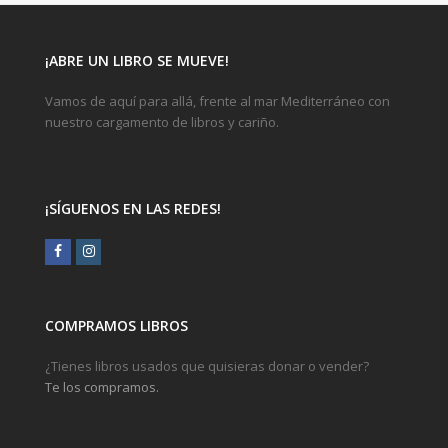
¡ABRE UN LIBRO SE MUEVE!
Vamos de aquí para allá, frente al mar Mediterráneo con
nuestro cargamento de libros y cariño.
¡SÍGUENOS EN LAS REDES!
Facebook
Instagram
COMPRAMOS LIBROS
¿Tienes libros usados que quisieras donar o vender?
Te los compramos.