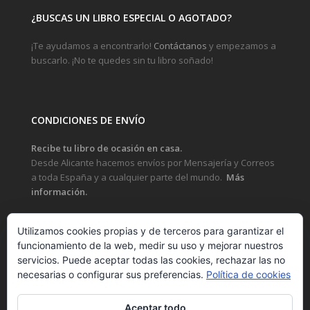
¿BUSCAS UN LIBRO ESPECIAL O AGOTADO?
¡Te ayudamos a encontrarlo!
Contáctanos
y empezamos a
buscarlo. ¡No te quedes sin tu libro soñado!
CONDICIONES DE ENVÍO
Recibe tu libro de ocasión en casa.
Desde Alicante hacemos envíos por Mensajería y Correos
a toda España y a cualquier parte del mundo.
Más
información.
Utilizamos cookies propias y de terceros para garantizar el
funcionamiento de la web, medir su uso y mejorar nuestros
LEGAL
servicios. Puede aceptar todas las cookies, rechazar las no
necesarias o configurar sus preferencias.
Política de cookies
POLÍTICA DE PRIVACIDAD Y PROTECCIÓN DE DATOS
POLÍTICA DE COOKIES
Aceptar todo