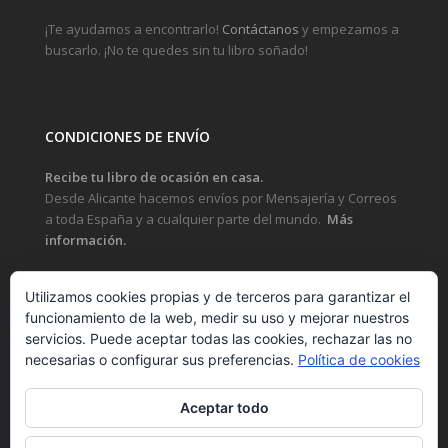
¡Te ayudamos a encontrarlo!
Contáctanos
y empezamos a
buscarlo. ¡No te quedes sin tu libro soñado!
CONDICIONES DE ENVÍO
Recibe tu libro de ocasión en casa.
Desde Alicante hacemos envíos por Mensajería y Correos
a toda España y a cualquier parte del mundo.
Más
información.
Utilizamos cookies propias y de terceros para garantizar el
funcionamiento de la web, medir su uso y mejorar nuestros
LEGAL
servicios. Puede aceptar todas las cookies, rechazar las no
necesarias o configurar sus preferencias.
Política de cookies
POLÍTICA DE PRIVACIDAD Y PROTECCIÓN DE DATOS
POLÍTICA DE COOKIES
Aceptar todo