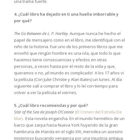
una trama fuerte.
4. ¿Cuál libro ha dejado en ti una huella imborrable y
por qué?
The Go Between
de L. P. Hartley.
Aunque nunca he hecho el
papel de mensajero como en el libro, me identifiqué con el
niño de la historia. Fue uno de los primeros libros que me
enseñó que ningún hombre es una isla, que todo lo que
hacemos tiene consecuencias y efectos en otras
personas, a veces hasta por el resto de la vida y que,
queramos o no, ¡el mundo es complicado! A los 17 años vi
la película (Con Julie Christie y Alan Bates) un lunes. Al día
siguiente salí a comprar el libro y lo leí con tiempo para
volver a ver la película el viernes.
5. ¿Cuál libro recomiendas y por qué?
Star of the Sea de Joseph O’Connor
(El Crimen del Estrella De
Mar)
. Esta novela engancha. En el mundo hermético de un
barco que zarpa hacia Nueva York huyendo de la gran
hambruna de Irlanda en el siglo XIX, merodea un asesino
misterioso buscando venganza por una injusticia antigua.