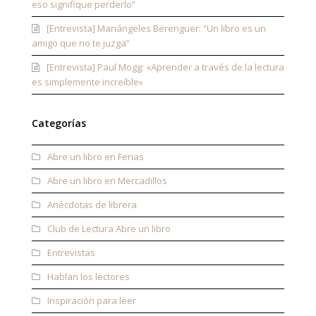
eso signifique perderlo”
[Entrevista] Mariángeles Berenguer: “Un libro es un
amigo que no te juzga”
[Entrevista] Paul Mogg: «Aprender a través de la lectura
es simplemente increíble»
Categorías
Abre un libro en Ferias
Abre un libro en Mercadillos
Anécdotas de librera
Club de Lectura Abre un libro
Entrevistas
Hablan los lectores
Inspiración para leer