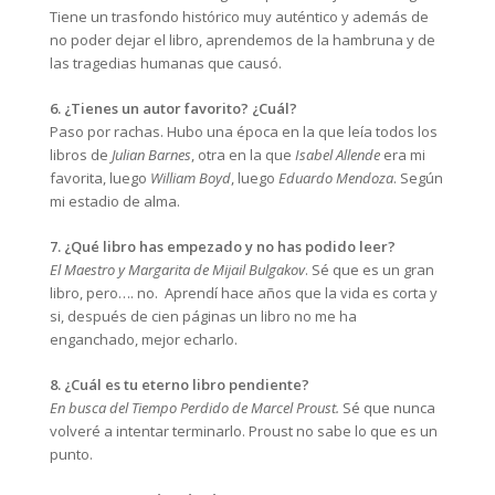
Tiene un trasfondo histórico muy auténtico y además de
no poder dejar el libro, aprendemos de la hambruna y de
las tragedias humanas que causó.
6. ¿Tienes un autor favorito? ¿Cuál?
Paso por rachas. Hubo una época en la que leía todos los
libros de
Julian Barnes
, otra en la que
Isabel Allende
era mi
favorita, luego
William Boyd
, luego
Eduardo Mendoza
. Según
mi estadio de alma.
7. ¿Qué libro has empezado y no has podido leer?
El Maestro y Margarita de Mijail Bulgakov
. Sé que es un gran
libro, pero…. no. Aprendí hace años que la vida es corta y
si, después de cien páginas un libro no me ha
enganchado, mejor echarlo.
8. ¿Cuál es tu eterno libro pendiente?
En busca del Tiempo Perdido de Marcel Proust.
Sé que nunca
volveré a intentar terminarlo. Proust no sabe lo que es un
punto.