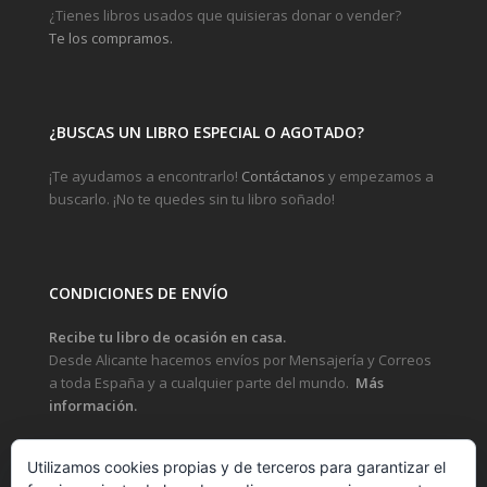
¿Tienes libros usados que quisieras donar o vender?
Te los compramos.
¿BUSCAS UN LIBRO ESPECIAL O AGOTADO?
¡Te ayudamos a encontrarlo!
Contáctanos
y empezamos a
buscarlo. ¡No te quedes sin tu libro soñado!
CONDICIONES DE ENVÍO
Recibe tu libro de ocasión en casa.
Desde Alicante hacemos envíos por Mensajería y Correos
a toda España y a cualquier parte del mundo.
Más
información.
Utilizamos cookies propias y de terceros para garantizar el