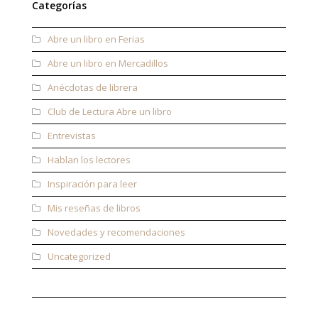
Categorías
Abre un libro en Ferias
Abre un libro en Mercadillos
Anécdotas de librera
Club de Lectura Abre un libro
Entrevistas
Hablan los lectores
Inspiración para leer
Mis reseñas de libros
Novedades y recomendaciones
Uncategorized