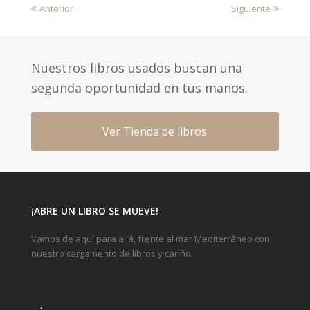
previous
next
Anterior
Siguiente
post:
post:
Nuestros libros usados buscan una
segunda oportunidad en tus manos.
Ver Tienda de libros
¡ABRE UN LIBRO SE MUEVE!
Vamos de aquí para allá, frente al mar Mediterráneo con
nuestro cargamento de libros y cariño.