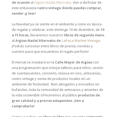
de ocasión
al
Aigües Nadal Alternatiu.
Ven a
disfrutar de
este entusiasta
rastro vintage donde puedes comprar,
vender ¡y leer
!
La Navidad ya se siente en el ambiente y como es época
de regalar y celebrar, este domingo 10 de diciembre, de
10
a 15 horas,
llevaremos nuestros
libros de segunda mano
al
Aigües Nadal Alternatiu de
LaPaca Market Vintage.
¡Podrás curiosear entre libros de poesía, novelas y
cuentos para que encuentres el regalo perfecto!
El mercat se instalará en la
Calle Mayor de Aigües
con
una programación que incluye
talleres para niños, sesión
de cuentacuentos, concierto, música en vivo, artesanías,
rastro vintage y venta de productos locales en un
ambiente de festividad. Bien abrigados y envueltos en
bufandas, toda la comunidad de artesanos y amantes de
la vida sostenible ofreceremos al público
productos de
gran calidad y a precios estupendos. ¡Ven a
comprobarlo!
Como ya sabes, en
Abre un libro
nos encanta
compartir