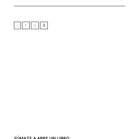
1
2
3
Anterior
SÚMATE A ABRE UN LIBRO