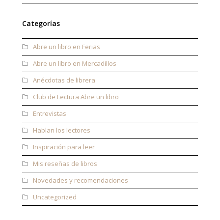
Categorías
Abre un libro en Ferias
Abre un libro en Mercadillos
Anécdotas de librera
Club de Lectura Abre un libro
Entrevistas
Hablan los lectores
Inspiración para leer
Mis reseñas de libros
Novedades y recomendaciones
Uncategorized