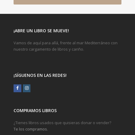
¡ABRE UN LIBRO SE MUEVE!
Vamos de aquí para allá, frente al mar Mediterráneo con
nuestro cargamento de libros y cariño.
¡SÍGUENOS EN LAS REDES!
Facebook
Instagram
COMPRAMOS LIBROS
¿Tienes libros usados que quisieras donar o vender?
Te los compramos.