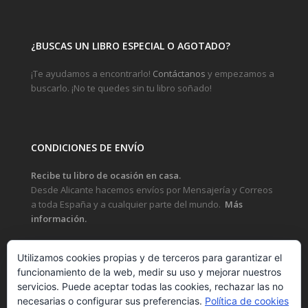
¿BUSCAS UN LIBRO ESPECIAL O AGOTADO?
¡Te ayudamos a encontrarlo!
Contáctanos
y empezamos a
buscarlo. ¡No te quedes sin tu libro soñado!
CONDICIONES DE ENVÍO
Recibe tu libro de ocasión en casa.
Desde Alicante hacemos envíos por Mensajería y Correos
a toda España y a cualquier parte del mundo.
Más
información.
Utilizamos cookies propias y de terceros para garantizar el
funcionamiento de la web, medir su uso y mejorar nuestros
LEGAL
servicios. Puede aceptar todas las cookies, rechazar las no
necesarias o configurar sus preferencias.
Política de cookies