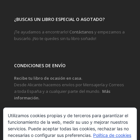
¿BUSCAS UN LIBRO ESPECIAL O AGOTADO?
¡Te ayudamos a encontrarlo!
Contáctanos
y empezamos a
buscarlo. ¡No te quedes sin tu libro soñado!
CONDICIONES DE ENVÍO
Recibe tu libro de ocasión en casa.
Desde Alicante hacemos envíos por Mensajería y Correos
a toda España y a cualquier parte del mundo.
Más
información.
Utilizamos cookies propias y de terceros para garantizar el
funcionamiento de la web, medir su uso y mejorar nuestros
LEGAL
servicios. Puede aceptar todas las cookies, rechazar las no
necesarias o configurar sus preferencias.
Política de cookies
POLÍTICA DE PRIVACIDAD Y PROTECCIÓN DE DATOS