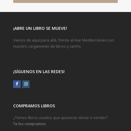
¡ABRE UN LIBRO SE MUEVE!
Vamos de aquí para allá, frente al mar Mediterráneo con
nuestro cargamento de libros y cariño.
¡SÍGUENOS EN LAS REDES!
Facebook
Instagram
COMPRAMOS LIBROS
¿Tienes libros usados que quisieras donar o vender?
Te los compramos.