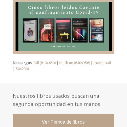
Descargas
:
full (810x450)
|
medium (640x356)
|
thumbnail
(150x230)
Nuestros libros usados buscan una
segunda oportunidad en tus manos.
Ver Tienda de libros