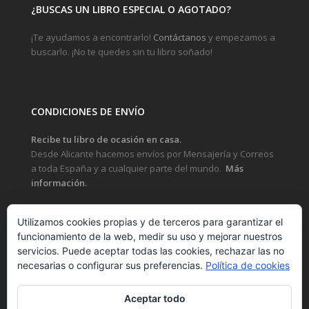
¿BUSCAS UN LIBRO ESPECIAL O AGOTADO?
¡Te ayudamos a encontrarlo!
Contáctanos
y empezamos a
buscarlo. ¡No te quedes sin tu libro soñado!
CONDICIONES DE ENVÍO
Recibe tu libro de ocasión en casa.
Desde Alicante hacemos envíos por Mensajería y Correos
a toda España y a cualquier parte del mundo.
Más
información.
Utilizamos cookies propias y de terceros para garantizar el
funcionamiento de la web, medir su uso y mejorar nuestros
LEGAL
servicios. Puede aceptar todas las cookies, rechazar las no
necesarias o configurar sus preferencias.
Política de cookies
POLÍTICA DE PRIVACIDAD Y PROTECCIÓN DE DATOS
Aceptar todo
POLÍTICA DE COOKIES