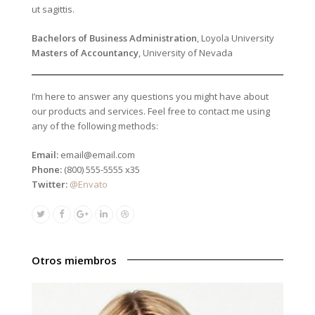
ut sagittis.
Bachelors of Business Administration
, Loyola University
Masters of Accountancy
, University of Nevada
I’m here to answer any questions you might have about
our products and services. Feel free to contact me using
any of the following methods:
Email:
email@email.com
Phone:
(800) 555-5555 x35
Twitter:
@Envato
Twitter
Facebook
Google
Linkedin
Dribbble
Plus
Otros miembros