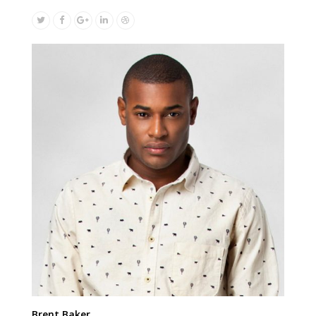
Twitter
Facebook
Google
Linkedin
Dribbble
Plus
Brent Baker