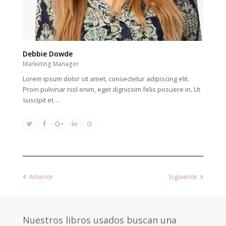
Debbie Dowde
Marketing Manager
Lorem ipsum dolor sit amet, consectetur adipiscing elit.
Proin pulvinar nisl enim, eget dignissim felis posuere in. Ut
suscipit et…
Twitter
Facebook
Google
Linkedin
Dribbble
Plus
previous
next
Anterior
Siguiente
post:
post:
Nuestros libros usados buscan una