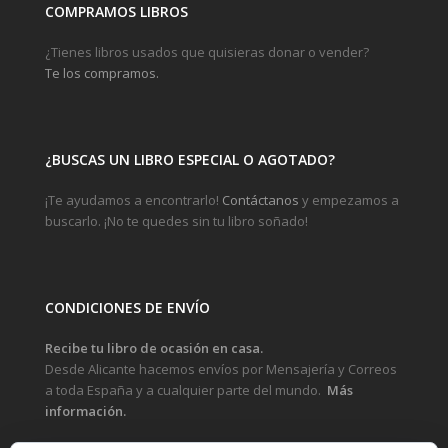
COMPRAMOS LIBROS
¿Tienes libros usados que quisieras donar o vender?
Te los compramos.
¿BUSCAS UN LIBRO ESPECIAL O AGOTADO?
¡Te ayudamos a encontrarlo!
Contáctanos
y empezamos a
buscarlo. ¡No te quedes sin tu libro soñado!
CONDICIONES DE ENVÍO
Recibe tu libro de ocasión en casa.
Desde Alicante hacemos envíos por Mensajería y Correos
a toda España y a cualquier parte del mundo.
Más
información.