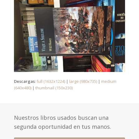
Descargas
:
full (1632x1224)
|
large (980x735)
|
medium
(640x480)
|
thumbnail (150x230)
Nuestros libros usados buscan una
segunda oportunidad en tus manos.