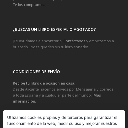
Te los compramos.
¿BUSCAS UN LIBRO ESPECIAL O AGOTADO?
¡Te ayudamos a encontrarlo!
Contáctanos
y empezamos a
buscarlo. ¡No te quedes sin tu libro soñado!
CONDICIONES DE ENVÍO
Recibe tu libro de ocasión en casa.
Desde Alicante hacemos envíos por Mensajería y Correos
a toda España y a cualquier parte del mundo.
Más
información.
Utilizamos cookies propias y de terceros para garantizar el
funcionamiento de la web, medir su uso y mejorar nuestros
LEGAL