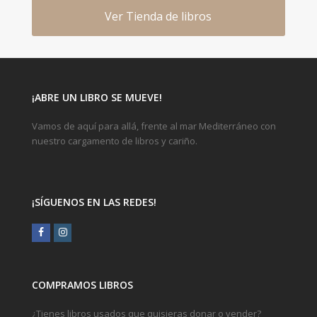
Ver Tienda de libros
¡ABRE UN LIBRO SE MUEVE!
Vamos de aquí para allá, frente al mar Mediterráneo con
nuestro cargamento de libros y cariño.
¡SÍGUENOS EN LAS REDES!
Facebook
Instagram
COMPRAMOS LIBROS
¿Tienes libros usados que quisieras donar o vender?