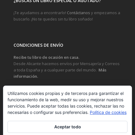
¿BUSCAS UN LIBRO ESPECIAL O AGOTADO?
¡Te ayudamos a encontrarlo!
Contáctanos
y empezamos a
buscarlo. ¡No te quedes sin tu libro soñado!
CONDICIONES DE ENVÍO
Recibe tu libro de ocasión en casa.
Desde Alicante hacemos envíos por Mensajería y Correos
a toda España y a cualquier parte del mundo.
Más
información.
Utilizamos cookies propias y de terceros para garantizar el
funcionamiento de la web, medir su uso y mejorar nuestros
LEGAL
servicios. Puede aceptar todas las cookies, rechazar las no
necesarias o configurar sus preferencias.
Política de cookies
POLÍTICA DE PRIVACIDAD Y PROTECCIÓN DE DATOS
POLÍTICA DE COOKIES
Aceptar todo