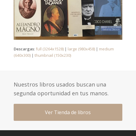
Descargas
:
full (3264x1528)
|
large (980x458)
|
medium
(640x300)
|
thumbnail (150x230)
Nuestros libros usados buscan una
segunda oportunidad en tus manos.
Ver Tienda de libros