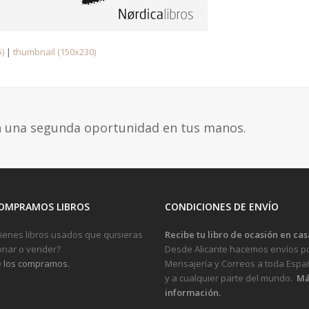
)
|
thumbnail (150x230)
n una segunda oportunidad en tus manos.
OMPRAMOS LIBROS
CONDICIONES DE ENVÍO
ienes libros usados que quisieras
Recibe tu libro de ocasión en cas
nar o vender?
Desde Alicante hacemos envíos p
 los compramos.
Mensajería y Correos a toda Espa
y a cualquier parte del mundo.
Má
información.