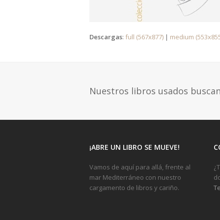
Descargas
:
full (567x877)
|
medium (553x855
Nuestros libros usados busca
¡ABRE UN LIBRO SE MUEVE!
C
Vamos de aquí para allá, frente al
¿T
mar Mediterráneo con nuestro
do
cargamento de libros y cariño.
Te