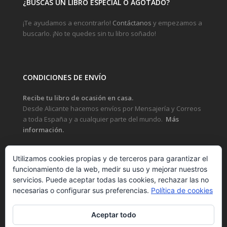
¿BUSCAS UN LIBRO ESPECIAL O AGOTADO?
¡Te ayudamos a encontrarlo!
Contáctanos
y empezamos a
buscarlo. ¡No te quedes sin tu libro soñado!
CONDICIONES DE ENVÍO
Recibe tu libro de ocasión en casa.
Desde Alicante hacemos envíos por Mensajería y Correos
a toda España y a cualquier parte del mundo.
Más
información.
Utilizamos cookies propias y de terceros para garantizar el
funcionamiento de la web, medir su uso y mejorar nuestros
LEGAL
servicios. Puede aceptar todas las cookies, rechazar las no
necesarias o configurar sus preferencias.
Política de cookies
POLÍTICA DE PRIVACIDAD Y PROTECCIÓN DE DATOS
POLÍTICA DE COOKIES
Aceptar todo