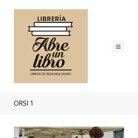
Open
Mobil
Menu
ORSI 1