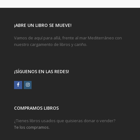
¡ABRE UN LIBRO SE MUEVE!
Vamos de aquí para allá, frente al mar Mediterráneo con
nuestro cargamento de libros y cariño.
¡SÍGUENOS EN LAS REDES!
Facebook
Instagram
COMPRAMOS LIBROS
¿Tienes libros usados que quisieras donar o vender?
Te los compramos.