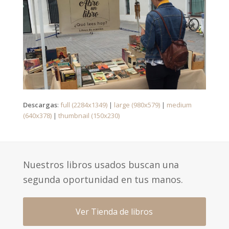
Descargas
:
full (2284x1349)
|
large (980x579)
|
medium
(640x378)
|
thumbnail (150x230)
Nuestros libros usados buscan una
segunda oportunidad en tus manos.
Ver Tienda de libros