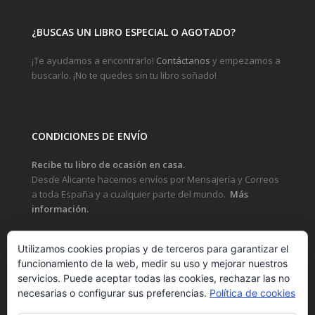
¿BUSCAS UN LIBRO ESPECIAL O AGOTADO?
¡Te ayudamos a encontrarlo!
Contáctanos
y empezamos a
buscarlo. ¡No te quedes sin tu libro soñado!
CONDICIONES DE ENVÍO
Recibe tu libro de ocasión en casa.
Desde Alicante hacemos envíos por Mensajería y Correos
a toda España y a cualquier parte del mundo.
Más
información.
Utilizamos cookies propias y de terceros para garantizar el
funcionamiento de la web, medir su uso y mejorar nuestros
LEGAL
servicios. Puede aceptar todas las cookies, rechazar las no
necesarias o configurar sus preferencias.
Política de cookies
POLÍTICA DE PRIVACIDAD Y PROTECCIÓN DE DATOS