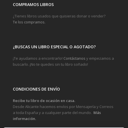
COMPRAMOS LIBROS
¿Tienes libros usados que quisieras donar o vender?
Te los compramos.
¿BUSCAS UN LIBRO ESPECIAL O AGOTADO?
¡Te ayudamos a encontrarlo!
Contáctanos
y empezamos a
buscarlo. ¡No te quedes sin tu libro soñado!
CONDICIONES DE ENVÍO
Recibe tu libro de ocasión en casa.
Desde Alicante hacemos envíos por Mensajería y Correos
a toda España y a cualquier parte del mundo.
Más
información.