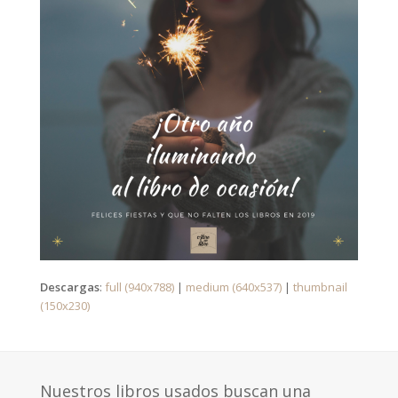
Descargas
:
full (940x788)
|
medium (640x537)
|
thumbnail
(150x230)
Nuestros libros usados buscan una