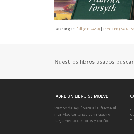
Descargas
:
full (810x450)
|
medium (640x356
Nuestros libros usados busca
¡ABRE UN LIBRO SE MUEVE!
C
Vamos de aquí para allá, frente al
¿T
mar Mediterráneo con nuestro
do
cargamento de libros y cariño.
Te