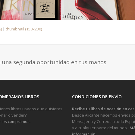
)
|
thumbnail (150x230)
n una segunda oportunidad en tus manos.
OMPRAMOS LIBROS
CONDICIONES DE ENVÍO
ienes libros usados que quisieras
Recibe tu libro de ocasión en cas
nar o vender?
Desde Alicante hacemos envíos p
 los compramos.
Mensajería y Correos a toda Espa
y a cualquier parte del mundo.
Má
información.