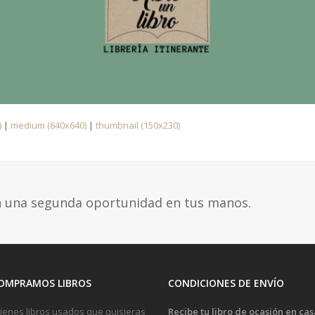
)
|
medium (640x640)
|
thumbnail (150x230)
n una segunda oportunidad en tus manos.
OMPRAMOS LIBROS
CONDICIONES DE ENVÍO
ienes libros usados que quisieras
Recibe tu libro de ocasión en cas