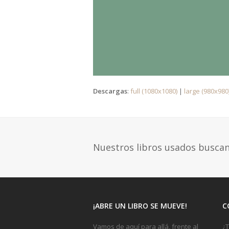
Descargas
:
full (1080x1080)
|
large (980x980
Nuestros libros usados busca
¡ABRE UN LIBRO SE MUEVE!
C
Vamos de aquí para allá, frente al
¿T