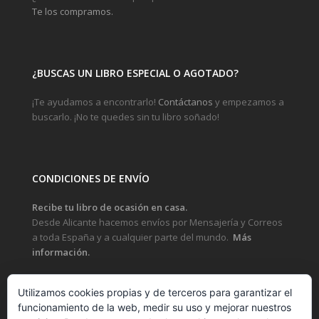
Te los compramos.
¿BUSCAS UN LIBRO ESPECIAL O AGOTADO?
¡Te ayudamos a encontrarlo!
Contáctanos
y empezamos a
buscarlo. ¡No te quedes sin tu libro soñado!
CONDICIONES DE ENVÍO
Recibe tu libro de ocasión en casa.
Desde Alicante hacemos envíos por Mensajería y Correos
a toda España y a cualquier parte del mundo.
Más
información.
Utilizamos cookies propias y de terceros para garantizar el
funcionamiento de la web, medir su uso y mejorar nuestros
LEGAL