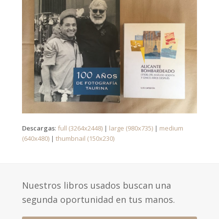
Descargas
:
full (3264x2448)
|
large (980x735)
|
medium
(640x480)
|
thumbnail (150x230)
Nuestros libros usados buscan una
segunda oportunidad en tus manos.