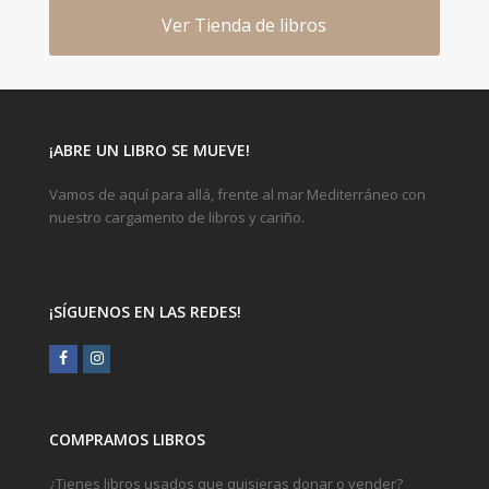
Ver Tienda de libros
¡ABRE UN LIBRO SE MUEVE!
Vamos de aquí para allá, frente al mar Mediterráneo con
nuestro cargamento de libros y cariño.
¡SÍGUENOS EN LAS REDES!
Facebook
Instagram
COMPRAMOS LIBROS
¿Tienes libros usados que quisieras donar o vender?