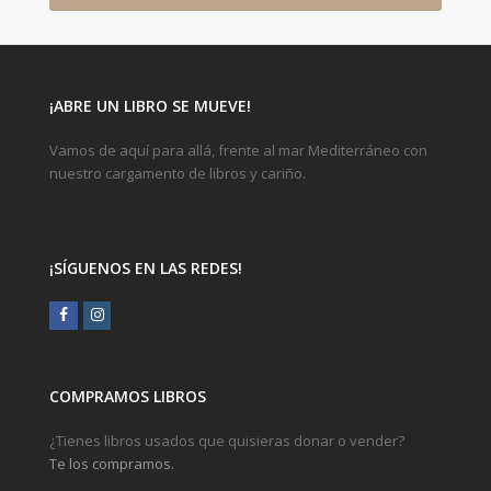
¡ABRE UN LIBRO SE MUEVE!
Vamos de aquí para allá, frente al mar Mediterráneo con
nuestro cargamento de libros y cariño.
¡SÍGUENOS EN LAS REDES!
Facebook
Instagram
COMPRAMOS LIBROS
¿Tienes libros usados que quisieras donar o vender?
Te los compramos.