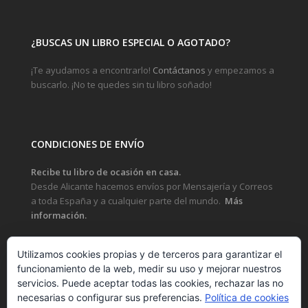
¿BUSCAS UN LIBRO ESPECIAL O AGOTADO?
¡Te ayudamos a encontrarlo!
Contáctanos
y empezamos a
buscarlo. ¡No te quedes sin tu libro soñado!
CONDICIONES DE ENVÍO
Recibe tu libro de ocasión en casa.
Desde Alicante hacemos envíos por Mensajería y Correos
a toda España y a cualquier parte del mundo.
Más
información.
Utilizamos cookies propias y de terceros para garantizar el
funcionamiento de la web, medir su uso y mejorar nuestros
LEGAL
servicios. Puede aceptar todas las cookies, rechazar las no
necesarias o configurar sus preferencias.
Política de cookies
POLÍTICA DE PRIVACIDAD Y PROTECCIÓN DE DATOS