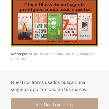
Descargas
:
full (810x450)
|
medium (640x356)
|
thumbnail
(150x230)
Nuestros libros usados buscan una
segunda oportunidad en tus manos.
Ver Tienda de libros