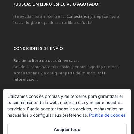
¿BUSCAS UN LIBRO ESPECIAL O AGOTADO?
¡Te ayudamos a encontrarlo!
Contáctanos
y empezamos a
buscarlo. ¡No te quedes sin tu libro soñado!
CONDICIONES DE ENVÍO
Recibe tu libro de ocasión en casa.
Desde Alicante hacemos envíos por Mensajería y Correos
a toda España y a cualquier parte del mundo.
Más
información.
Utilizamos cookies propias y de terceros para garantizar el
funcionamiento de la web, medir su uso y mejorar nuestros
LEGAL
servicios. Puede aceptar todas las cookies, rechazar las no
necesarias o configurar sus preferencias.
Política de cookies
POLÍTICA DE PRIVACIDAD Y PROTECCIÓN DE DATOS
Aceptar todo
POLÍTICA DE COOKIES