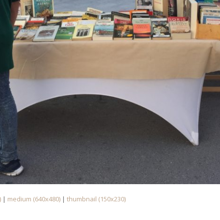
)
|
medium (640x480)
|
thumbnail (150x230)