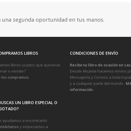
n una segunda oportunidad en tus manos.
OMPRAMOS LIBROS
CONDICIONES DE ENVÍO
ienes libros usados que quisieras
Recibe tu libro de ocasión en cas
nar o vender?
Desde Alicante hacemos envíos p
 los compramos.
Mensajería y Correos a toda Espa
y a cualquier parte del mundo.
Má
información.
BUSCAS UN LIBRO ESPECIAL O
GOTADO?
e ayudamos a encontrarlo!
ontáctanos
y empezamos a