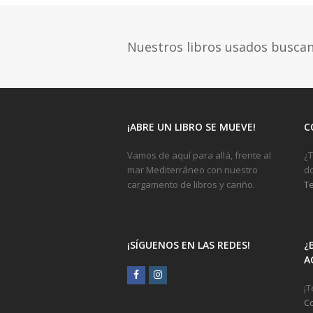
Nuestros libros usados busca
¡ABRE UN LIBRO SE MUEVE!
C
Vamos de aquí para allá, frente al
¿T
mar Mediterráneo con nuestro
do
cargamento de libros y cariño.
Te
¡SÍGUENOS EN LAS REDES!
¿
A
Facebook
Instagram
¡T
C