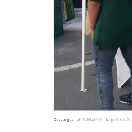
Descargas
:
full (3264x2448)
|
large (980x735