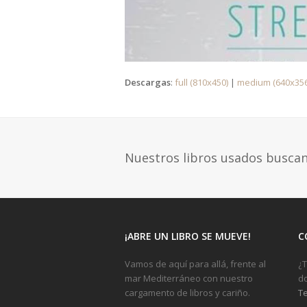
Descargas
:
full (810x450)
|
medium (640x356
Nuestros libros usados busca
¡ABRE UN LIBRO SE MUEVE!
C
Vamos de aquí para allá, frente al
¿T
mar Mediterráneo con nuestro
do
cargamento de libros y cariño.
Te