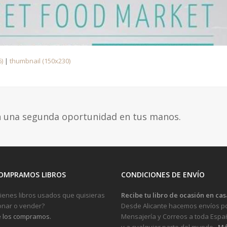
)
|
thumbnail (150x230)
n una segunda oportunidad en tus manos.
OMPRAMOS LIBROS
CONDICIONES DE ENVÍO
ienes libros usados que quisieras
Recibe tu libro de ocasión en cas
nar o vender?
Desde Alicante hacemos envíos p
 los compramos.
Mensajería y Correos a toda Espa