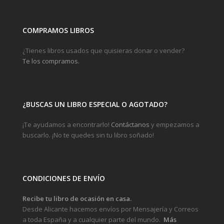
COMPRAMOS LIBROS
¿Tienes libros usados que quisieras donar o vender?
Te los compramos.
¿BUSCAS UN LIBRO ESPECIAL O AGOTADO?
¡Te ayudamos a encontrarlo!
Contáctanos
y empezamos a
buscarlo. ¡No te quedes sin tu libro soñado!
CONDICIONES DE ENVÍO
Recibe tu libro de ocasión en casa.
Desde Alicante hacemos envíos por Mensajería y Correos
a toda España y a cualquier parte del mundo.
Más