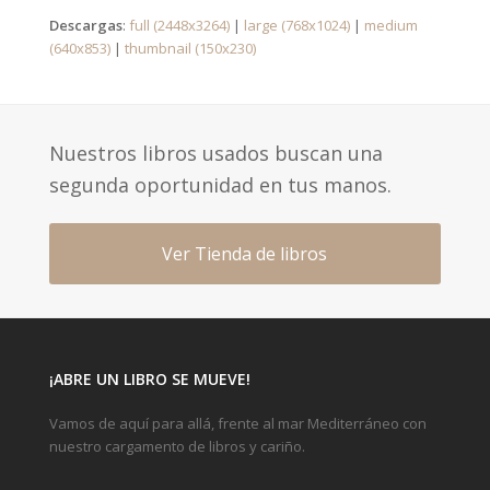
Descargas
:
full (2448x3264)
|
large (768x1024)
|
medium
(640x853)
|
thumbnail (150x230)
Nuestros libros usados buscan una
segunda oportunidad en tus manos.
Ver Tienda de libros
¡ABRE UN LIBRO SE MUEVE!
Vamos de aquí para allá, frente al mar Mediterráneo con
nuestro cargamento de libros y cariño.