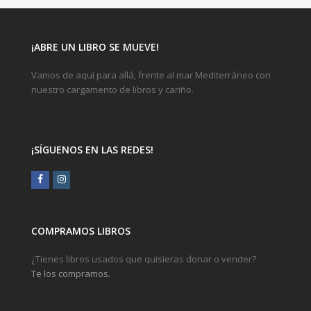
¡ABRE UN LIBRO SE MUEVE!
Vamos de aquí para allá, frente al mar Mediterráneo con
nuestro cargamento de libros y cariño.
¡SÍGUENOS EN LAS REDES!
Facebook
Instagram
COMPRAMOS LIBROS
¿Tienes libros usados que quisieras donar o vender?
Te los compramos.