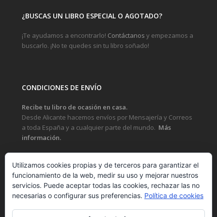
¿BUSCAS UN LIBRO ESPECIAL O AGOTADO?
¡Te ayudamos a encontrarlo!
Contáctanos
y empezamos a
buscarlo. ¡No te quedes sin tu libro soñado!
CONDICIONES DE ENVÍO
Recibe tu libro de ocasión en casa.
Desde Alicante hacemos envíos por Mensajería y Correos
a toda España y a cualquier parte del mundo.
Más
información.
Utilizamos cookies propias y de terceros para garantizar el
funcionamiento de la web, medir su uso y mejorar nuestros
LEGAL
servicios. Puede aceptar todas las cookies, rechazar las no
necesarias o configurar sus preferencias.
Política de cookies
POLÍTICA DE PRIVACIDAD Y PROTECCIÓN DE DATOS