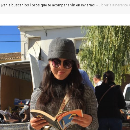
 ¡ven a buscar los libros que te acompañarán en invierno!
»
Librería Itinerante