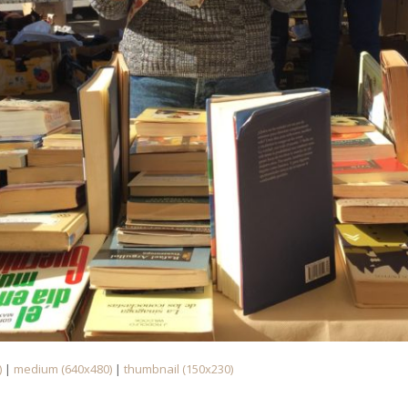
)
|
medium (640x480)
|
thumbnail (150x230)