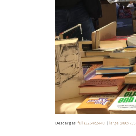
Descargas
:
full (3264x2448)
|
large (980x735