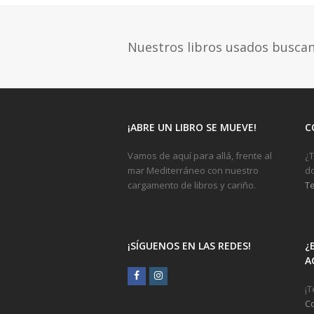
Nuestros libros usados busca
¡ABRE UN LIBRO SE MUEVE!
C
Vamos de aquí para allá, frente al
¿T
mar Mediterráneo con nuestro
do
cargamento de libros y cariño.
Te
¡SÍGUENOS EN LAS REDES!
¿
A
Facebook
Instagram
¡T
C