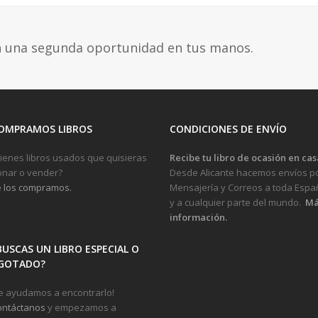
n una segunda oportunidad en tus manos.
OMPRAMOS LIBROS
CONDICIONES DE ENVÍO
ienes libros usados que quisieras
Recibe tu libro de ocasión en cas
nar o vender?
Desde Alicante hacemos envíos p
 los compramos.
Mensajería y Correos a toda Espa
y a cualquier parte del mundo.
Má
información.
BUSCAS UN LIBRO ESPECIAL O
GOTADO?
e ayudamos a encontrarlo!
ontáctanos
y empezamos a